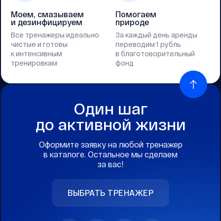
Моем, смазываем
Помогаем
и дезинфицируем
природе
Все тренажеры идеально
За каждый день аренды
чистые и готовы
переводим 1 рубль
к интенсивным
в благотоворительный
тренировкам
фонд
Один шаг
до активной жизни
Оформите заявку на любой тренажер
в каталоге. Остальное мы сделаем
за вас!
ВЫБРАТЬ ТРЕНАЖЕР