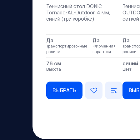
Теннисный стол DONIC
Теннис
Tornado-AL-Outdoor, 4 мм,
OUTDO
синий (три коробки)
сеткой
Да
Да
Да
Транспортировочные
Фирменная
Транспо
ролики
гарантия
ролики
76 см
синий
Высота
Цвет
ВЫБРАТЬ
ВЫБ