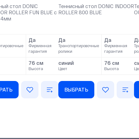
ный стол DONIC
Теннисный стол DONIC INDOOR
Т
OR ROLLER FUN BLUE с
ROLLER 800 BLUE
O
 4мм
Да
Да
Да
Д
ртировочные
Фирменная
Транспортировочные
Фирменная
Тр
гарантия
ролики
гарантия
ро
76 см
синий
76 см
с
Высота
Цвет
Высота
Цв
РАТЬ
ВЫБРАТЬ