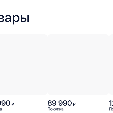
вары
990
89 990
1
₽
₽
а
Покупка
П