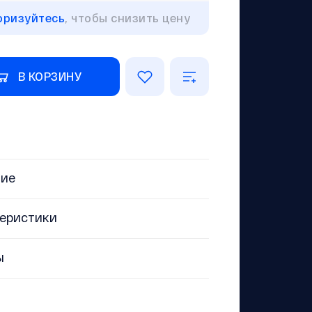
оризуйтесь
, чтобы снизить цену
В КОРЗИНУ
ние
еристики
ы