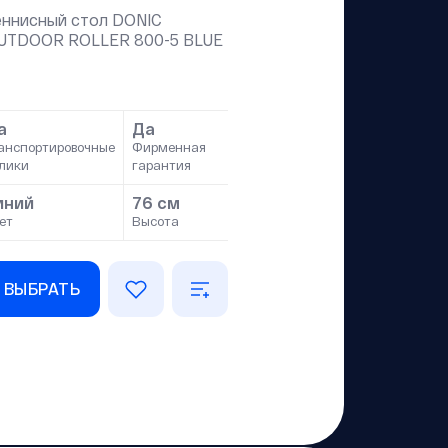
еннисный стол DONIC
UTDOOR ROLLER 800-5 BLUE
а
Да
анспортировочные
Фирменная
лики
гарантия
иний
76 см
ет
Высота
ВЫБРАТЬ