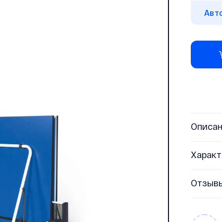
Авт
Описа
Характ
Отзыв