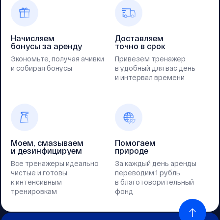
Начисляем
Доставляем
бонусы за аренду
точно в срок
Экономьте, получая ачивки
Привезем тренажер
и собирая бонусы
в удобный для вас день
и интервал времени
Моем, смазываем
Помогаем
и дезинфицируем
природе
Все тренажеры идеально
За каждый день аренды
чистые и готовы
переводим 1 рубль
к интенсивным
в благотоворительный
тренировкам
фонд