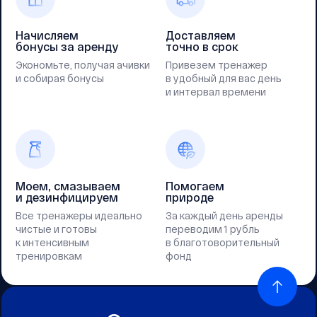
Начисляем
Доставляем
бонусы за аренду
точно в срок
Экономьте, получая ачивки
Привезем тренажер
и собирая бонусы
в удобный для вас день
и интервал времени
Моем, смазываем
Помогаем
и дезинфицируем
природе
Все тренажеры идеально
За каждый день аренды
чистые и готовы
переводим 1 рубль
к интенсивным
в благотоворительный
тренировкам
фонд