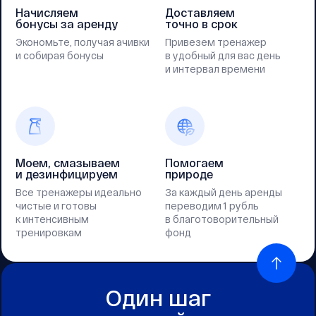
Начисляем
Доставляем
бонусы за аренду
точно в срок
Экономьте, получая ачивки
Привезем тренажер
и собирая бонусы
в удобный для вас день
и интервал времени
Моем, смазываем
Помогаем
и дезинфицируем
природе
Все тренажеры идеально
За каждый день аренды
чистые и готовы
переводим 1 рубль
к интенсивным
в благотоворительный
тренировкам
фонд
Один шаг