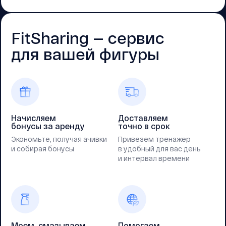
FitSharing — cервис
для вашей фигуры
Начисляем
Доставляем
бонусы за аренду
точно в срок
Экономьте, получая ачивки
Привезем тренажер
и собирая бонусы
в удобный для вас день
и интервал времени
Моем, смазываем
Помогаем