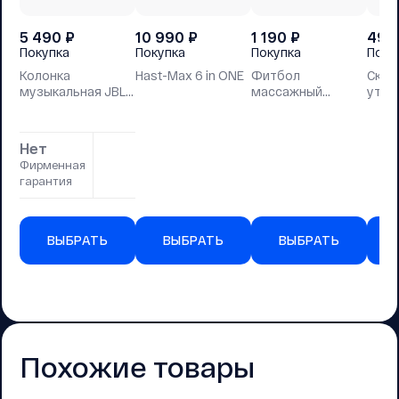
5 490
₽
10 990
₽
1 190
₽
490
Покупка
Покупка
Покупка
Поку
Колонка
Hast-Max 6 in ONE
Фитбол
Скак
музыкальная JBL
массажный
утяж
водонепроницаемая
STARFIT GB-301 65
синя
см, антивзрыв,
мятный
Нет
Фирменная
гарантия
ВЫБРАТЬ
ВЫБРАТЬ
ВЫБРАТЬ
Похожие товары