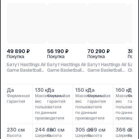
49 890
₽
56 190
₽
70 290
₽
38 
Покупка
Покупка
Покупка
Поку
Батут Hasttings Air
Батут Hasttings Air
Батут Hasttings Air
Батут
Game Basketball
Game Basketball
Game Basketball
Class
(2,44 м)
(3,05 м)
(3,66 м)
м)
Да
130 кг
Да
150 кг
Да
160 кг
Да
Фирменная
Максимальный
Фирменная
Максимальный
Фирменная
Максималь
Фирм
гарантия
вес
гарантия
вес
гарантия
вес
гара
пользователя
пользователя
пользовате
по данным
по данным
по данным
производителя
производителя
производит
230 см
244 см
180 см
305 см
259 см
366 см
238
Высота
Ширина
Высота
Ширина
Высота
Ширина
Высо